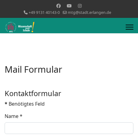
+49 9131 40143-0
mtg@stadt.erlangen.de
Mail Formular
Kontaktformular
*
Benötigtes Feld
Name
*