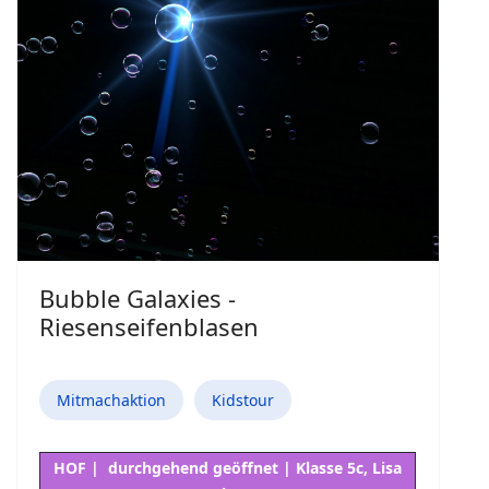
Bubble Galaxies -
Riesenseifenblasen
Mitmachaktion
Kidstour
HOF | durchgehend geöffnet | Klasse 5c, Lisa